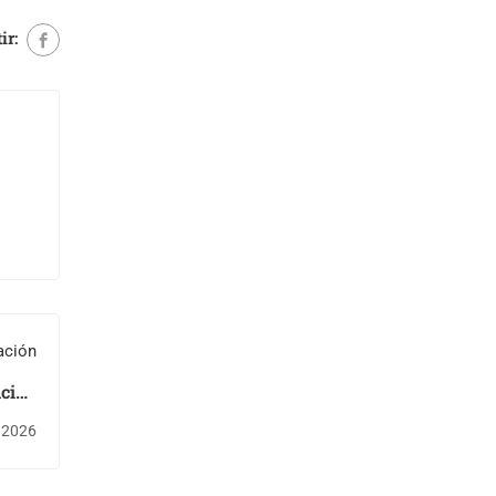
ir:
ación
nción
antes
e 2026