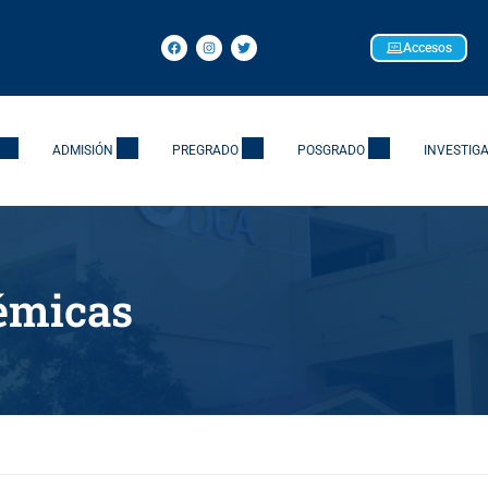
Accesos
ADMISIÓN
PREGRADO
POSGRADO
INVESTIG
émicas