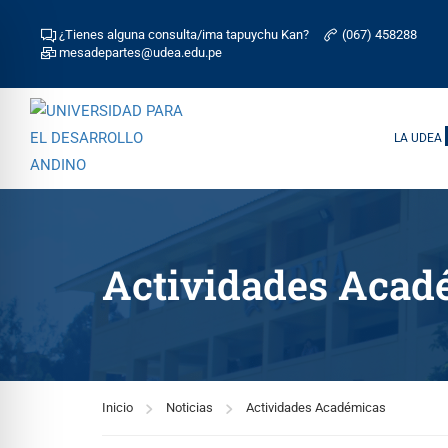
¿Tienes alguna consulta/ima tapuychu Kan?
(067) 458288
mesadepartes@udea.edu.pe
LA UDEA
Actividades Acad
Inicio
Noticias
Actividades Académicas