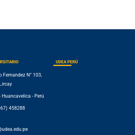
RSITARIO
UDEA PERÚ
do Fernandez N° 103,
Lircay
 Huancavelica - Perú
(067) 458288
@udea.edu.pe