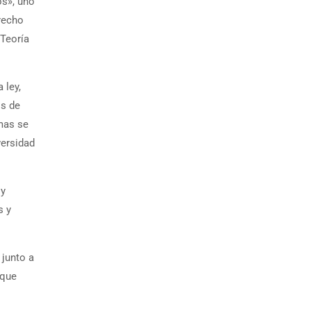
os», uno
erecho
 Teoría
 ley,
os de
emas se
versidad
 y
s y
 junto a
 que