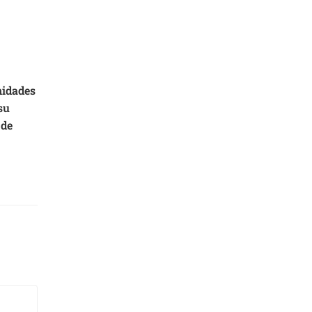
nidades
su
 de