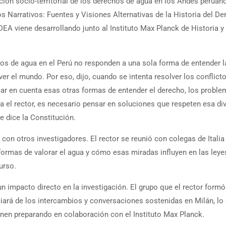
ción socio-territorial de los derechos de agua en los Andes peruan
s Narrativos: Fuentes y Visiones Alternativas de la Historia del D
DEA viene desarrollando junto al Instituto Max Planck de Historia y
hos de agua en el Perú no responden a una sola forma de entender la
er el mundo. Por eso, dijo, cuando se intenta resolver los conflict
omar en cuenta esas otras formas de entender el derecho, los probl
ra el rector, es necesario pensar en soluciones que respeten esa di
e dice la Constitución.
con otros investigadores. El rector se reunió con colegas de Italia
formas de valorar el agua y cómo esas miradas influyen en las leye
urso.
un impacto directo en la investigación. El grupo que el rector formó
iará de los intercambios y conversaciones sostenidas en Milán, lo
nen preparando en colaboración con el Instituto Max Planck.