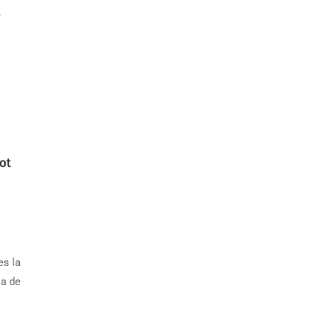
e
ot
es la
la de