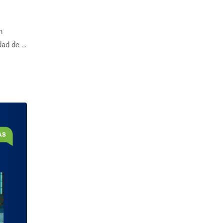
n
idad de …