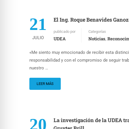
21
El Ing. Roque Benavides Ganoza
publicado por
Categorías
JULIO
UDEA
Noticias
Reconocim
,
«Me siento muy emocionado de recibir esta distinci
responsabilidad y con el compromiso de seguir traba
nuestro …
LEER MÁS
20
La investigación de la UDEA tr
Gruyter Brill