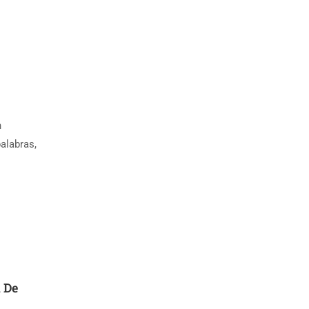
n
alabras,
l De