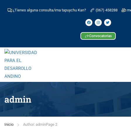
¿Tienes alguna consulta/ima tapuychu Kan?
(067) 458288
me
Convocatorias
admin
Inicio
Author: admin
Page 2